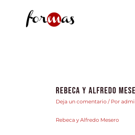
Ir
al
contenido
Rebeca y Alfredo Mes
Deja un comentario
/ Por
adm
Rebeca y Alfredo Mesero