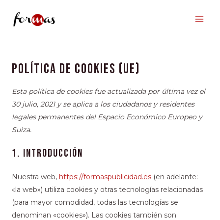
Ir
al
contenido
Consent
Consent
Consent
Consent
Consent
to
to
to
to
to
Política de cookies (UE)
service
service
service
service
service
wordpress
gdpr-
facebook
instagram
varios
Esta política de cookies fue actualizada por última vez el
cookie-
30 julio, 2021 y se aplica a los ciudadanos y residentes
consent
legales permanentes del Espacio Económico Europeo y
Suiza.
1. Introducción
Nuestra web,
https://formaspublicidad.es
(en adelante:
«la web») utiliza cookies y otras tecnologías relacionadas
(para mayor comodidad, todas las tecnologías se
denominan «cookies»). Las cookies también son