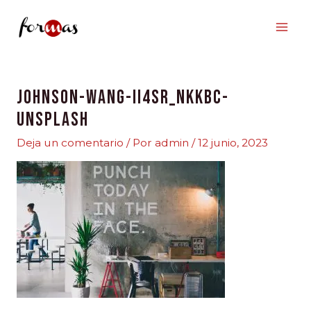
Ir
al
contenido
johnson-wang-iI4sR_nkkbc-
unsplash
Deja un comentario
/ Por
admin
/
12 junio, 2023