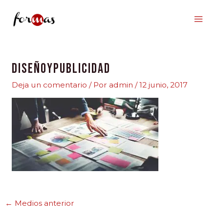
Ir
al
contenido
diseñoypublicidad
Deja un comentario
/ Por
admin
/
12 junio, 2017
←
Medios anterior