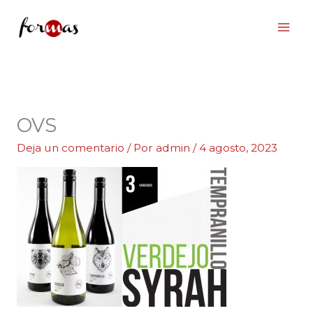
Ir
al
contenido
OVS
Deja un comentario
/ Por
admin
/
4 agosto, 2023