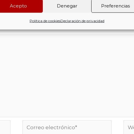
a
Acepto
Denegar
Preferencias
nico no será publicada.
Los campos obligatorios e
Política de cookies
Declaración de privacidad
Correo
We
electrónico*