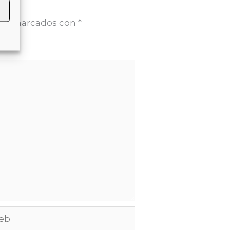
stán marcados con
*
b