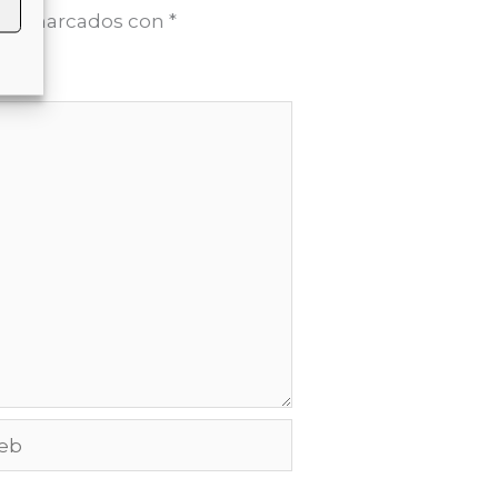
stán marcados con
*
b