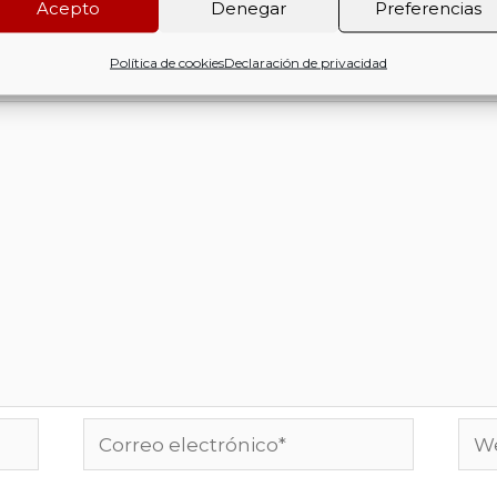
Acepto
Denegar
Preferencias
nico no será publicada.
Los campos obligatorios e
Política de cookies
Declaración de privacidad
Correo
We
electrónico*