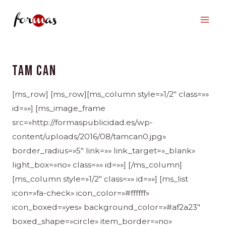
Ir
al
contenido
TAM CAN
[ms_row] [ms_row][ms_column style=»1/2″ class=»»
id=»»] [ms_image_frame
src=»http://formaspublicidad.es/wp-
content/uploads/2016/08/tamcan0.jpg»
border_radius=»5″ link=»» link_target=»_blank»
light_box=»no» class=»» id=»»] [/ms_column]
[ms_column style=»1/2″ class=»» id=»»] [ms_list
icon=»fa-check» icon_color=»#ffffff»
icon_boxed=»yes» background_color=»#af2a23″
boxed_shape=»circle» item_border=»no»