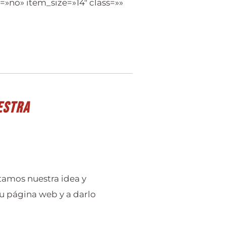
no» item_size=»14″ class=»»
estra
tamos nuestra idea y
u página web y a darlo