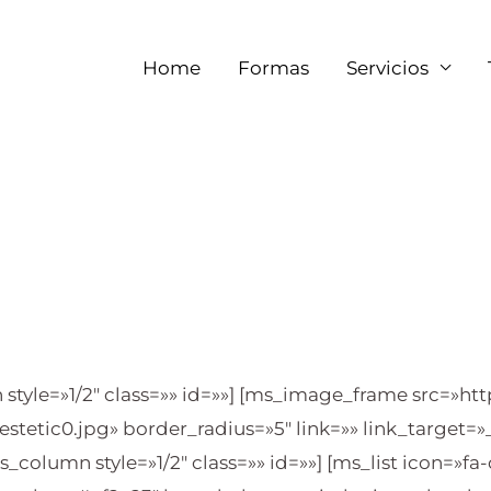
Home
Formas
Servicios
tyle=»1/2″ class=»» id=»»] [ms_image_frame src=»htt
stetic0.jpg» border_radius=»5″ link=»» link_target=
_column style=»1/2″ class=»» id=»»] [ms_list icon=»fa-