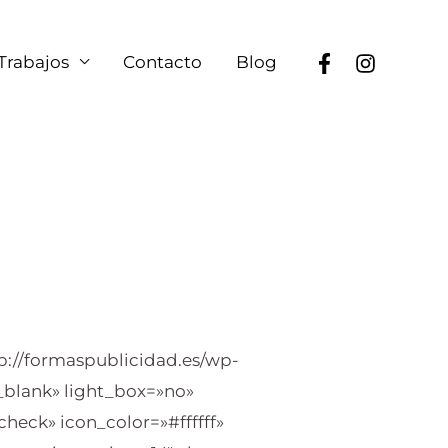
Trabajos
Contacto
Blog
p://formaspublicidad.es/wp-
»_blank» light_box=»no»
check» icon_color=»#ffffff»