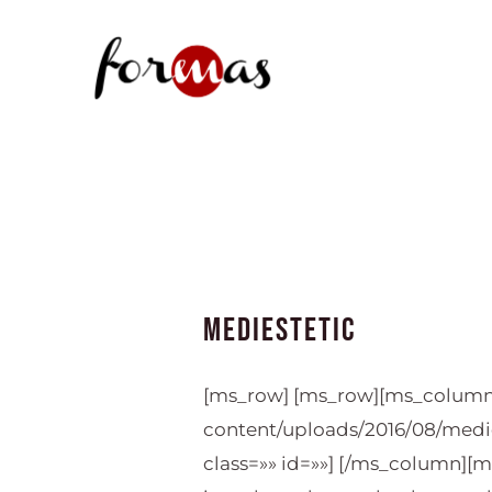
Ir
al
contenido
MEDIESTETIC
[ms_row] [ms_row][ms_column s
content/uploads/2016/08/medie
class=»» id=»»] [/ms_column][ms