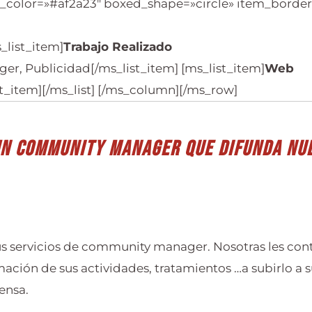
color=»#af2a23″ boxed_shape=»circle» item_border=»
_list_item]
Trabajo Realizado
r, Publicidad[/ms_list_item] [ms_list_item]
Web
st_item][/ms_list] [/ms_column][/ms_row]
un community manager que difunda nu
sus servicios de community manager. Nosotras les con
ción de sus actividades, tratamientos …a subirlo a s
rensa.